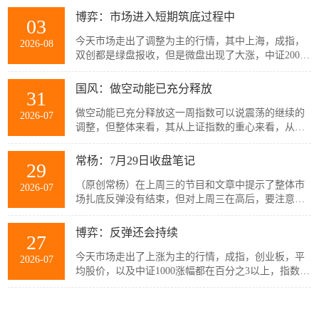
于本周继续存在反弹上攻和两个蓝筹指数回...
博弈：市场进入短期筑底过程中
03
今天市场走出了调整为主的行情，其中上海，成指，
2026-08
双创都是绿盘报收，但是微盘出现了大涨，中证2000
也翻红，说明指数今天出现了一定的分歧，再看涨跌
家数的情况，其中上涨家数高达400...
国风：做空动能已充分释放
31
做空动能已充分释放这一周指数可以说震荡的继续的
2026-07
调整，但整体来看，其从上证指数的重心来看，从上
周五的收盘点位3814点，到本周的收盘点位，并没有
出现明显的下移，甚至于出现了一个小...
常杨：7月29日收盘笔记
29
（原创常杨）在上周三的节目和文章中提示了整体市
2026-07
场扎底反弹没有结束，但对上周三在高后，要注意短
线会有回落，到今天为止这个回落已经是连续6天的震
荡下行。今日市场活跃度再次开始加大，...
博弈：反弹还会持续
27
今天市场走出了上涨为主的行情，成指，创业板，平
2026-07
均股价，以及中证1000涨幅都在百分之3以上，指数形
成了合力走强的态势，再看涨跌家数的情况，其中上
涨家数高达5195家，下跌家数只...
博弈：均线基础第十节
12