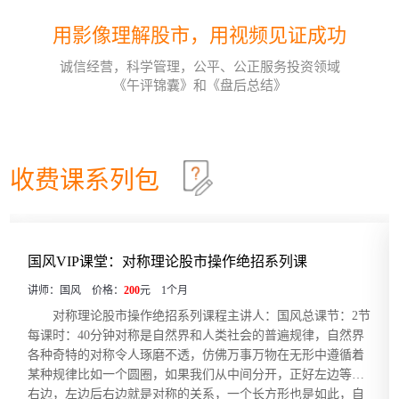
均线基础第十节
2021-04
用影像理解股市，用视频见证成功
诚信经营，科学管理，公平、公正服务投资领域
《午评锦囊》和《盘后总结》
收费课系列包
国风VIP课堂：对称理论股市操作绝招系列课
讲师：国风 价格：
200
元 1个月
对称理论股市操作绝招系列课程主讲人：国风总课节：2节
每课时：40分钟对称是自然界和人类社会的普遍规律，自然界
各种奇特的对称令人琢磨不透，仿佛万事万物在无形中遵循着
某种规律比如一个圆圈，如果我们从中间分开，正好左边等于
右边，左边后右边就是对称的关系，一个长方形也是如此，自