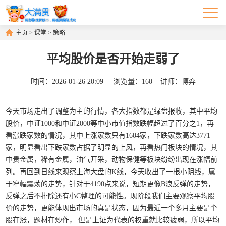
主页
>
课堂
>
策略
平均股价是否开始走弱了
时间：
2026-01-26 20:09
浏览量：
160
讲师：
博弈
今天市场走出了调整为主的行情，各大指数都是绿盘报收，其中平均
股价，中证1000和中证2000等中小市值指数跌幅超过了百分之1，再
看涨跌家数的情况，其中上涨家数只有1604家，下跌家数高达3771
家，明显看出下跌家数占据了明显的上风，再看热门板块的情况，其
中贵金属，稀有金属，油气开采，动物保健等板块纷纷出现在涨幅前
列。再回到日线来观察上海大盘的K线，今天收出了一根小阴线，属
于窄幅震荡的走势，针对于4190点来说，短期更像B浪反弹的走势，
反弹之后不排除还有小C整理的可能性。现阶段我们主要观察平均股
价的走势，更能体现出市场的真是状态，因为最近一个多月主要是个
股在涨，题材在炒作， 但是上证为代表的权重就比较疲弱，所以平均