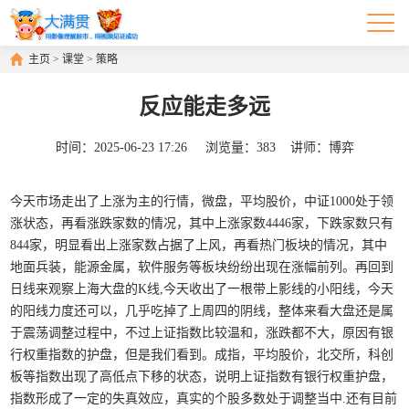
主页
>
课堂
>
策略
反应能走多远
时间：
2025-06-23 17:26
浏览量：
383
讲师：
博弈
今天市场走出了上涨为主的行情，微盘，平均股价，中证1000处于领
涨状态，再看涨跌家数的情况，其中上涨家数4446家，下跌家数只有
844家，明显看出上涨家数占据了上风，再看热门板块的情况，其中
地面兵装，能源金属，软件服务等板块纷纷出现在涨幅前列。再回到
日线来观察上海大盘的K线,今天收出了一根带上影线的小阳线，今天
的阳线力度还可以，几乎吃掉了上周四的阴线，整体来看大盘还是属
于震荡调整过程中，不过上证指数比较温和，涨跌都不大，原因有银
行权重指数的护盘，但是我们看到。成指，平均股价，北交所，科创
板等指数出现了高低点下移的状态，说明上证指数有银行权重护盘，
指数形成了一定的失真效应，真实的个股多数处于调整当中.还有目前