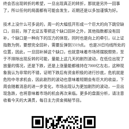
终会否出现转折的希望，一旦出现真正的转折，那就是另外一回事
了，所以任何的局面都有可能会发生，近期还是以多加谨慎为好。
技术上没什么可多说的，周一的大幅低开形成一个巨大的向下跳空缺
口，目前，除了北证五零把这个缺口回补之外，其他指数都没有回
补，个缺口是一种向下的压力的体现，同时也是向上的牵引，以上证
指数为例，要想完全回补，需要反弹到3319点。 也是20日均线所处的
位置，因此，一旦回补掉这个缺口，也就意味着市场将摆脱颓势，至
于不排除出现反转的可能，量能上这几天的剧烈波动，在低位出现了
放量的情况，还是下跌，还是上涨量能都维持在7000亿左右，这种现
象我认为非常的不错，证明下跌后有资金积极的进行抄底，危机就是
危险中寻求机会，因此剧烈的波动也意味着短期会有巨大的收益，下
周会随着消息的进一步变化，市场出现认为更加剧烈的波动，一旦出
现急跌，也将意味着市场的机会再次来临。更多的盘面分析，请注意
收看今天的大满贯，每日主力资金揭秘节目。