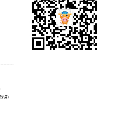
----------
）
4节课）