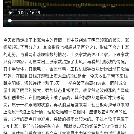
今天市场走出了上涨为主的行情，其中双创处于明显领涨的状态，涨
幅都超过了百分之3，其余指数也都超过了百分之1，形成了合力上涨
的走势，再看两市涨跌家数的情况，上涨家数高达3121家，下跌家数
只有2239家，明显看出上涨家数占据了上风，再看热门板块的情况，
其中半导体，其他电子，金属材料，工程机械等板块纷纷出现在涨幅
前列，在回到日线开观察上海大盘的K线组合，今天收出了带下影线
跳空阳线，短线连续上涨了6天，一举突破了前高4197点，同时成交
量出现了明显的放大，强势状态非常明显，很显然这波领涨的当属成
指和创业板，它们是率先突破了前高，其它指数都是最近才突破前
高，属于一种跟随的状态，再从浪型角度来看，创业板4月8号以来的
上涨属于5浪上涨行情，理论涨幅和一浪相同，应该攻击4150点的位
置，15年的高点在4037点，突破的概率比较大的。不过本轮毕竟属于
5浪上涨，我们应该做好防守点，那就以20天均线做为防守位置比较
好，具体如何看盘呢？我会在【大满贯主力资金揭秘当中详细讲解】