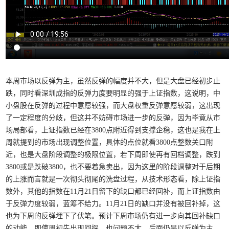
本周市场以反弹为主，虽然反弹的幅度并不大，但是大盘已经初步止
跌，同时看深圳成指的反弹力度要明显的强于上证指数，这说明，中
小盘股在反弹的过程中意愿较强，而大盘权重反弹意愿较弱，这出现
了一定程度的分歧，但这并不妨碍市场进一步的反弹，因为毕竟从市
场局部看，上证指数已经在3800点附近得到支撑企稳，这也是我在上
周就提到的市场出现调整位置，具体的点位就看3800点整数关口附
近，也是大盘阶段调整的极限位置，若下周即使再有回档调整，跌到
3800或是跌破3800，也不要着急卖出，因为这里的阶段调整对于后期
的上涨而言就是一次彻头彻尾的洗盘过程，从技术形态看，除上证指
数外，其他的指数在11月21日留下的缺口都已经回补，而上证指数由
于反弹力度较弱，蓝筹不给力。11月21日的缺口并没有被回补掉，这
也为下周的反弹埋下了伏笔。预计下周市场仍有进一步向其回补缺口
的动能，即使周初先出现回探，也问题不大，后面仍是以反弹为主。