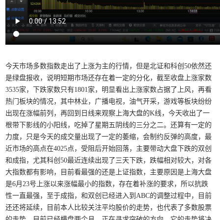
今天市场多数指数走出了上涨为主的行情，但是北证和科创50依然还
是绿盘报收，说明短期市场还存在着一定的分化，截至收盘上涨家数
3535家，下跌家数只有1801家，明显看出上涨家数占据了上风，再看
热门板块的情况，其中林业，广播电视，油气开采，游戏等板块纷纷
出现在涨幅前列，再回到日线来观察上海大盘的K线，今天收出了一
根带下影线的小阳线，吃掉了星期五阴线的三分之二。还算有一定的
力度，只是今天的成交量出现了一定的萎缩，会制约反弹的高度，最
近市场的高点在4025点，受阻后开始回落，主要带动大盘下跌的双创
和成指，尤其科创50最近连续出现了三天下跌，跌幅相对较大，对各
大指数都有影响，目前看最强的还是上证指数，主要原因是上海大盘
是6月23号上涨以来涨幅最小的指数，存在着补涨的要求，所以抗跌
性一直最强，至于成指，和双创已经进入到ABC的调整过程中，目前
还还将延续，目前本人比较关注平均股价的走势，也代表了多数股票
的走势，目前已经横盘两个月，正在寻求突破的方向，它的走势将决